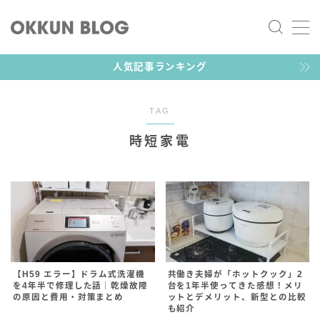
MENU
人気記事ランキング
ツール／ガジェット
TAG
ライフスタイル
時短家電
おっくん
家族向けガジェットブロガー
おっくんです！デザイナーをしている30代2児のパパで
【H59 エラー】ドラム式洗濯機
共働き夫婦が「ホットクック」2
を4年半で修理した話｜乾燥故障
台を1年半使ってきた感想！メリ
す。お気に入りのガジェットやゲーム、その他子育てグ
の原因と費用・対策まとめ
ットとデメリット、新型との比較
ッズなど幅広く紹介していきます。
も紹介