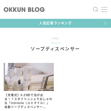
MENU
人気記事ランキング
ツール／ガジェット
TAG
ライフスタイル
ソープディスペンサー
おっくん
家族向けガジェットブロガー
おっくんです！デザイナーをしている30代2児のパパで
【充電式】0.25秒で泡が出
る！？スタイリッシュでおしゃれ
す。お気に入りのガジェットやゲーム、その他子育てグ
な「Umimile（ユミマイル）」
ッズなど幅広く紹介していきます。
自動ソープディスペンサー
300ml【W2-DIS-X2】