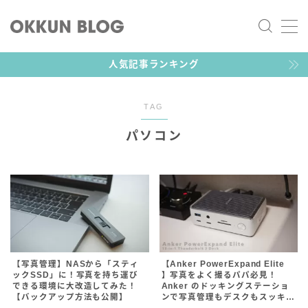
MENU
人気記事ランキング
ツール／ガジェット
TAG
ライフスタイル
パソコン
おっくん
家族向けガジェットブロガー
おっくんです！デザイナーをしている30代2児のパパで
【写真管理】NASから「スティ
【Anker PowerExpand Elite
ックSSD」に！写真を持ち運び
】写真をよく撮るパパ必見！
す。お気に入りのガジェットやゲーム、その他子育てグ
できる環境に大改造してみた！
Anker のドッキングステーショ
ッズなど幅広く紹介していきます。
【バックアップ方法も公開】
ンで写真管理もデスクもスッキ
リ！